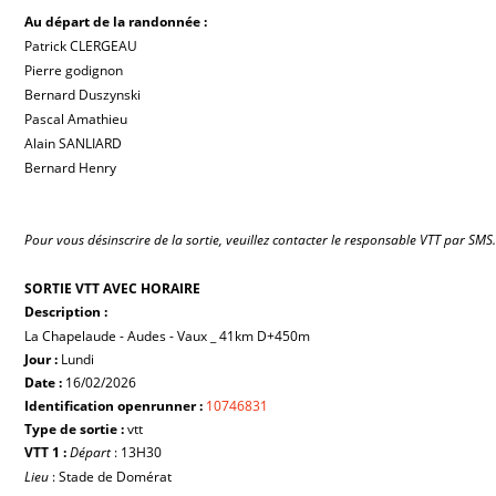
Au départ de la randonnée :
Patrick CLERGEAU
Pierre godignon
Bernard Duszynski
Pascal Amathieu
Alain SANLIARD
Bernard Henry
Pour vous désinscrire de la sortie, veuillez contacter le responsable VTT par SMS
SORTIE VTT AVEC HORAIRE
Description :
La Chapelaude - Audes - Vaux _ 41km D+450m
Jour :
Lundi
Date :
16/02/2026
Identification openrunner :
10746831
Type de sortie :
vtt
VTT 1 :
Départ
: 13H30
Lieu
: Stade de Domérat